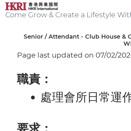
Come Grow & Create a Lifestyle Wit
Senior / Attendant - Club House & C
W
Page last updated on 07/02/202
職責：
處理會所日常運
要求：